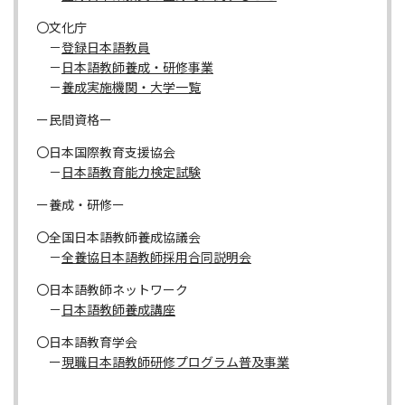
〇文化庁
－
登録日本語教員
－
日本語教師養成・研修事業
－
養成実施機関・大学一覧
ー民間資格ー
〇日本国際教育支援協会
－
日本語教育能力検定試験
ー養成・研修ー
〇全国日本語教師養成協議会
－
全養協日本語教師採用合同説明会
〇日本語教師ネットワーク
－
日本語教師養成講座
〇日本語教育学会
ー
現職日本語教師研修プログラム普及事業