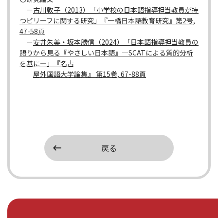
ー
古川敦子（2013）「小学校の日本語指導担当教員が持
つビリーフに関する研究」『一橋日本語教育研究』第2号,
47-58頁
ー
安井朱美・坂本勝信（2024）「日本語指導担当教員の
語りから見る『やさしい日本語』―SCATによる質的分析
を基に―」『名古
屋外国語大学論集』 第15巻, 67-88頁
戻る