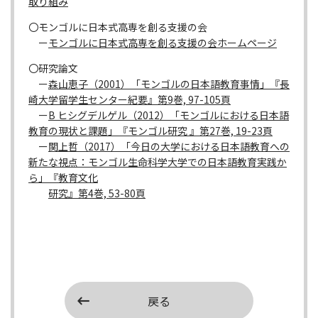
取り組み
〇モンゴルに日本式高専を創る支援の会
ー
モンゴルに日本式高専を創る支援の会ホームページ
〇研究論文
ー
森山恵子（2001）「モンゴルの日本語教育事情」『長
崎大学留学生センター紀要』第9巻, 97-105頁
ー
B ヒシグデルゲル（2012）「モンゴルにおける日本語
教育の現状と課題」『モンゴル研究 』第27巻, 19-23頁
ー
関上哲（2017）「今日の大学における日本語教育への
新たな視点：モンゴル生命科学大学での日本語教育実践か
ら」『教育文化
研究』第4巻, 53-80頁
戻る